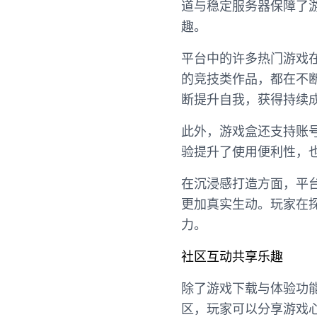
道与稳定服务器保障了
趣。
平台中的许多热门游戏
的竞技类作品，都在不
断提升自我，获得持续
此外，游戏盒还支持账
验提升了使用便利性，
在沉浸感打造方面，平
更加真实生动。玩家在
力。
社区互动共享乐趣
除了游戏下载与体验功能
区，玩家可以分享游戏