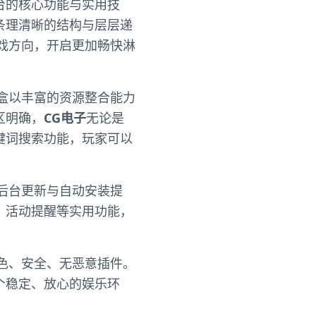
台的核心功能与实用技
条理清晰的结构与层层递
游戏方向，开启更加畅快淋
戏盒以丰富的资源整合能力
区明确，
CG电子
无论是
键词搜索功能，玩家可以
持后台更新与自动安装提
、活动提醒等实用功能，
绿色、安全、无恶意插件。
个稳定、放心的娱乐环