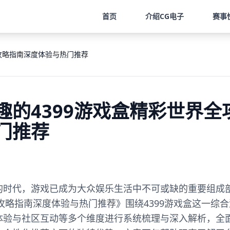
首页
介绍
CG电子
赛事
攻略指南深度体验与热门推荐
趣的4399游戏盒精彩世界全
门推荐
的时代，游戏已成为大众娱乐生活中不可或缺的重要组成
全攻略指南深度体验与热门推荐》围绕4399游戏盒这一综
体验与社区互动等多个维度进行系统梳理与深入解析，全