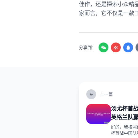
佳作，还是探索小众精
家而言，它不仅是一款
分享到：
上一篇
汤尤杯首
英格兰队
好的，我按照
杯首战中国队强