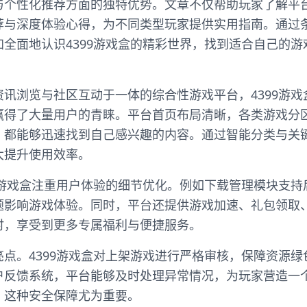
与个性化推荐方面的独特优势。文章不仅帮助玩家了解平
荐与深度体验心得，为不同类型玩家提供实用指南。通过
全面地认识4399游戏盒的精彩世界，找到适合自己的
讯浏览与社区互动于一体的综合性游戏平台，4399游
赢得了大量用户的青睐。平台首页布局清晰，各类游戏分
，都能够迅速找到自己感兴趣的内容。通过智能分类与关
大提升使用效率。
9游戏盒注重用户体验的细节优化。例如下载管理模块支
题影响游戏体验。同时，平台还提供游戏加速、礼包领取
时，享受到更多专属福利与便捷服务。
点。4399游戏盒对上架游戏进行严格审核，保障资源
户反馈系统，平台能够及时处理异常情况，为玩家营造一
，这种安全保障尤为重要。