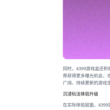
同时，4399游戏盒还
荐获得更多曝光机会，
广阔、持续更新的游戏
沉浸玩法体验升级
在实际体验层面，439