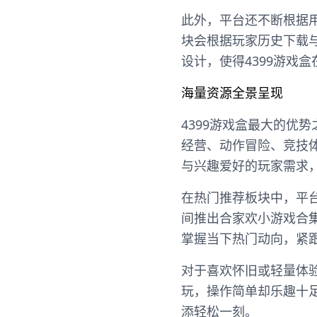
此外，平台还不断根据
块会根据玩家历史下载
设计，使得4399游戏
海量资源全景呈现
4399游戏盒最大的优
经营、动作冒险、竞技
与兴趣爱好的玩家需求
在热门推荐板块中，平
间推出合家欢小游戏合
掌握当下热门动向，紧
对于喜欢怀旧或轻量体
玩，操作简单却乐趣十
添轻松一刻。