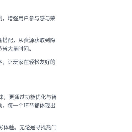
制，增强用户参与感与荣
备搭配，从资源获取到隐
节省大量时间。
序，让玩家在轻松友好的
。
青睐，更通过功能优化与智
动，每一个环节都体现出
精彩体验。无论是寻找热门