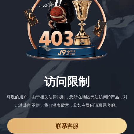
访问限制
尊敬的用户，由于相关法律限制，您所在地区无法访问J9产品，对
此造成的不便，我们深表歉意，您如有疑问请联系客服。
联系客服